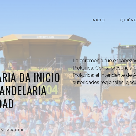
INICIO
QUIÉN
La ceremonia fue encabezada
Prokurica. Con la presencia d
RIA DA INICIO
Prokurica; el Intendente de
autoridades regionales, ejec
CANDELARIA
DAD
INERÍA CHILE