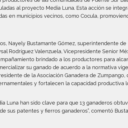
uladas al proyecto Media Luna. Esta acción se integ
adas en municipios vecinos, como Cocula, promovie
gros, Nayely Bustamante Gómez, superintendente de
sal Rodríguez Valenzuela, Vicepresidente Senior Méx
compañamiento brindado a los productores para alcan
omercializar su ganado de acuerdo a la normativa vig
presidente de la Asociación Ganadera de Zumpango, q
rnamentales y fortalecen la capacidad productiva lo
ia Luna han sido clave para que 13 ganaderos obtuvie
n de sus patentes y fierros ganaderos”, comentó Bus