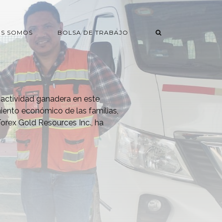
ES SOMOS
BOLSA DE TRABAJO
 actividad ganadera en este
miento económico de las familias,
Torex Gold Resources Inc., ha