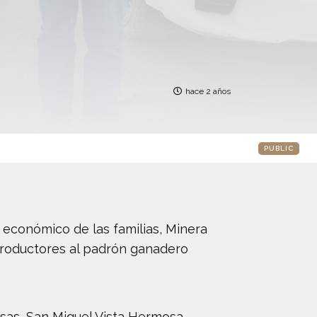
hace 2 años
PUBLIC
 económico de las familias, Minera
 productores al padrón ganadero
lsas, San Miguel Vista Hermosa,