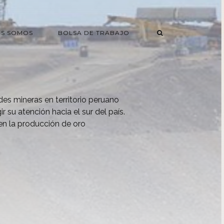
ES SOMOS
BOLSA DE TRABAJO
s mineras en territorio peruano
ir su atención hacia el sur del país.
en la producción de oro