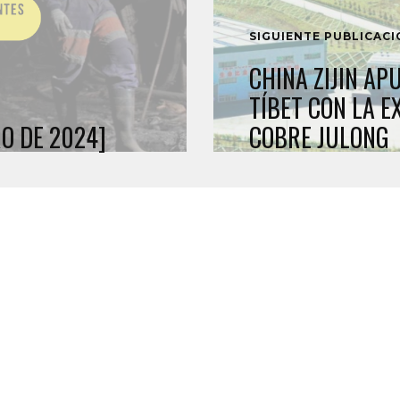
SIGUIENTE PUBLICAC
CHINA ZIJIN AP
TÍBET CON LA E
O DE 2024]
COBRE JULONG