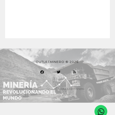
OUTLETMINERO © 2026.
Inicio
Grupo Oficial OutletMinero