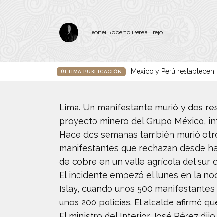
Leonel Roberto Perea Trejo
México y Perú restablecen r
ÚLTIMA PUBLICACIÓN
Lima. Un manifestante murió y dos re
proyecto minero del Grupo México, in
Hace dos semanas también murió otro 
manifestantes que rechazan desde ha
de cobre en un valle agrícola del sur 
El incidente empezó el lunes en la no
Islay, cuando unos 500 manifestantes 
unos 200 policías. El alcalde afirmó qu
El ministro del Interior José Pérez di