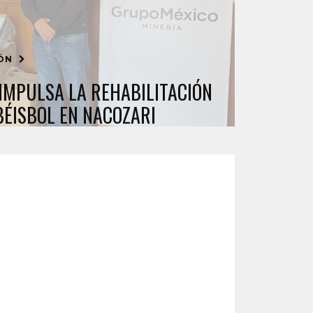
IÓN
IMPULSA LA REHABILITACIÓN
BÉISBOL EN NACOZARI