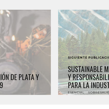
SIGUIENTE PUBLICAC
SUSTAINABLE M
ÓN DE PLATA Y
Y RESPONSABIL
19
PARA LA INDUS
ESENCIAL
SOBRESALI