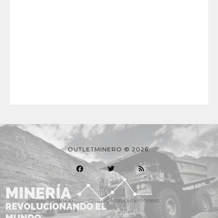
OUTLETMINERO © 2026.
Inicio
Grupo Oficial OutletMinero