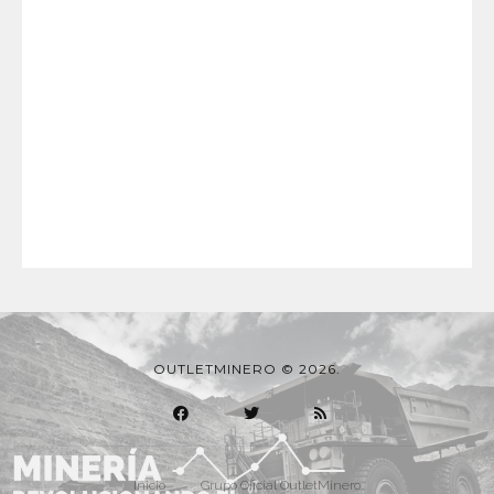
OUTLETMINERO © 2026.
Inicio
Grupo Oficial OutletMinero