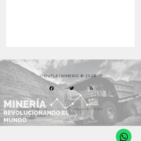
OUTLETMINERO © 2026.
Inicio
Grupo Oficial OutletMinero