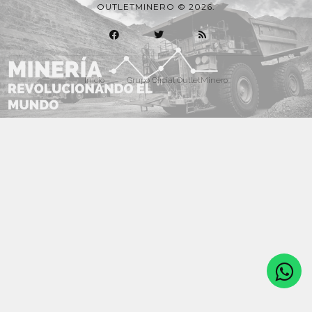
OUTLETMINERO © 2026.
Inicio
Grupo Oficial OutletMinero