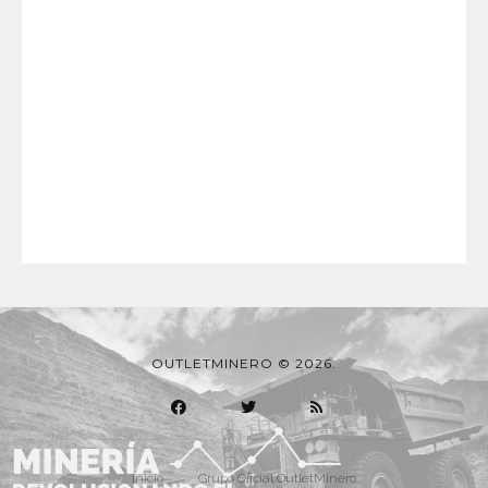
OUTLETMINERO © 2026.
Inicio
Grupo Oficial OutletMinero