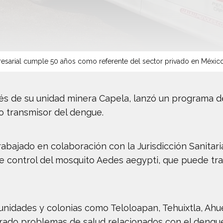
sarial cumple 50 años como referente del sector privado en Méxic
vés de su unidad minera Capela, lanzó un programa d
to transmisor del dengue.
rabajado en colaboración con la Jurisdicción Sanitari
 control del mosquito Aedes aegypti, que puede tran
nidades y colonias como Teloloapan, Tehuixtla, Ahue
trado problemas de salud relacionados con el dengue