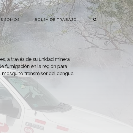
ES SOMOS
BOLSA DE TRABAJO
es, a través de su unidad minera
e fumigación en la región para
 el mosquito transmisor del dengue.