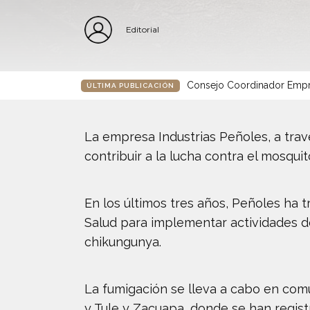
Editorial
Consejo Coordinador Empre
ÚLTIMA PUBLICACIÓN
La empresa Industrias Peñoles, a tra
contribuir a la lucha contra el mosqui
En los últimos tres años, Peñoles ha t
Salud para implementar actividades de
chikungunya.
La fumigación se lleva a cabo en comu
y Tule y Zacuapa, donde se han regis