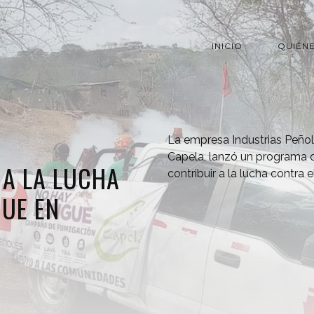
INICIO
QUIÉN
La empresa Industrias Peñol
Capela, lanzó un programa d
 A LA LUCHA
contribuir a la lucha contra
UE EN