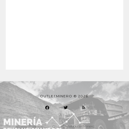
OUTLETMINERO © 2026.
Inicio
Grupo Oficial OutletMinero