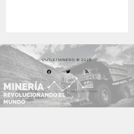
OUTLETMINERO © 2026.
Inicio
Grupo Oficial OutletMinero