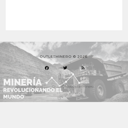
OUTLETMINERO © 2026.
Inicio
Grupo Oficial OutletMinero