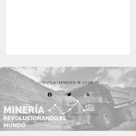
OUTLETMINERO © 2026.
Inicio
Grupo Oficial OutletMinero