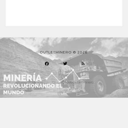
OUTLETMINERO © 2026.
Inicio
Grupo Oficial OutletMinero