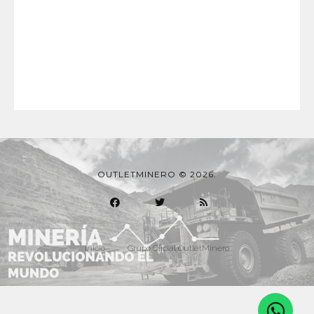
OUTLETMINERO © 2026.
Inicio
Grupo Oficial OutletMinero