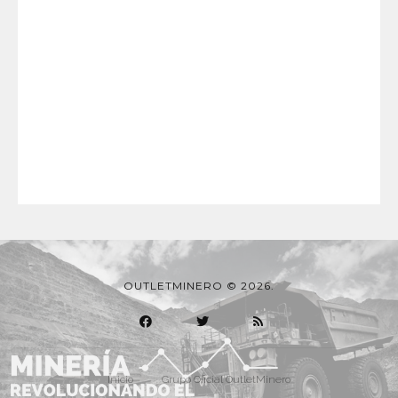
OUTLETMINERO © 2026.
Inicio
Grupo Oficial OutletMinero