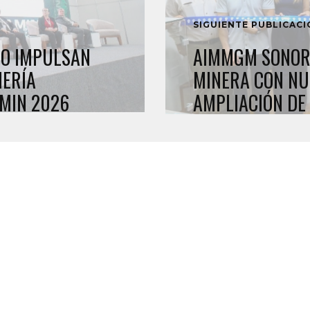
SIGUIENTE PUBLICAC
TO IMPULSAN
AIMMGM SONORA
NERÍA
MINERA CON NU
MIN 2026
AMPLIACIÓN DE