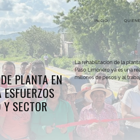
INICIO
QUIÉN
La rehabilitación de la plan
Paso Limonero ya es una rea
 DE PLANTA EN
millones de pesos y al trab
 ESFUERZOS
 Y SECTOR