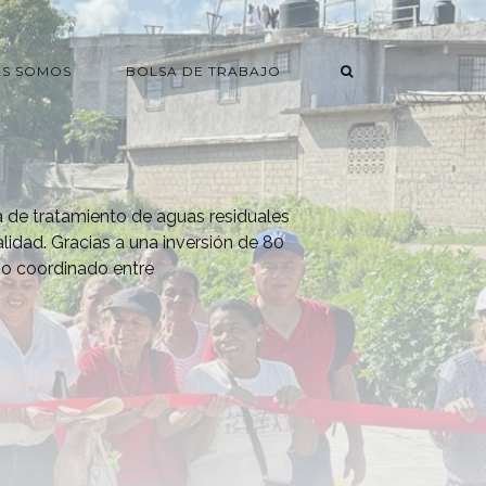
ES SOMOS
BOLSA DE TRABAJO
ta de tratamiento de aguas residuales
lidad. Gracias a una inversión de 80
ajo coordinado entre