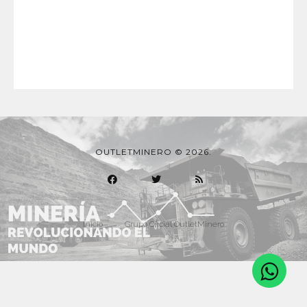
OUTLETMINERO © 2026.
Inicio
Grupo Oficial OutletMinero