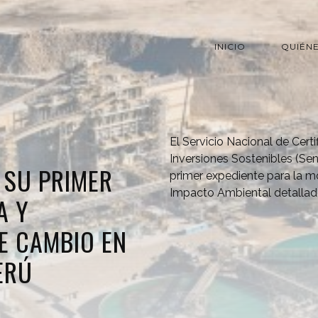
INICIO
QUIÉN
El Servicio Nacional de Cert
Inversiones Sostenibles (Se
 SU PRIMER
primer expediente para la m
Impacto Ambiental detallad
A Y
E CAMBIO EN
ERÚ