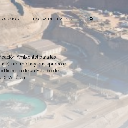
ES SOMOS
BOLSA DE TRABAJO
ificación Ambiental para las
nace) informó hoy que aprobó el
odificación de un Estudio de
o (EIA-d) en