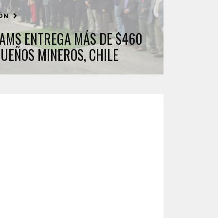
IÓN
IAMS ENTREGA MÁS DE $460
QUEÑOS MINEROS, CHILE