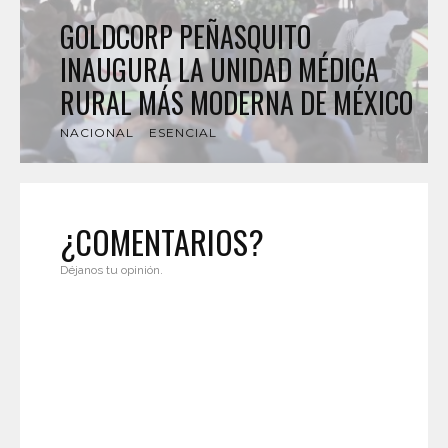
GOLDCORP PEÑASQUITO
INAUGURA LA UNIDAD MÉDICA
RURAL MÁS MODERNA DE MÉXICO
NACIONAL
ESENCIAL
¿COMENTARIOS?
Déjanos tu opinión.