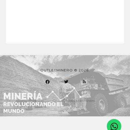
OUTLETMINERO © 2026.
Inicio
Grupo Oficial OutletMinero