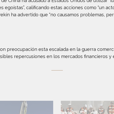
as de China ha acusado a Estados Unidos de utilizar 
 egoístas”, calificando estas acciones como “un acto
Pekín ha advertido que “no causamos problemas, pe
on preocupación esta escalada en la guerra comercia
ibles repercusiones en los mercados financieros y e