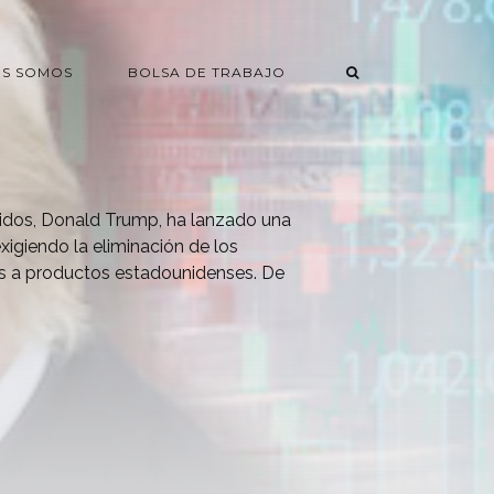
ES SOMOS
BOLSA DE TRABAJO
nidos, Donald Trump, ha lanzado una
xigiendo la eliminación de los
s a productos estadounidenses. De