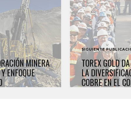
SIGUIENTE PUBLICAC
ORACIÓN MINERA
TOREX GOLD DA
 Y ENFOQUE
LA DIVERSIFICA
O
COBRE EN EL C