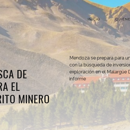
INICIO
QUIÉN
Mendoza se prepara para un 
con la búsqueda de inversion
SCA DE
exploración en el Malargüe D
informe
RA EL
RITO MINERO