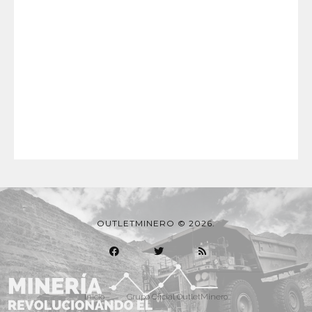
OUTLETMINERO © 2026.
Inicio
Grupo Oficial OutletMinero