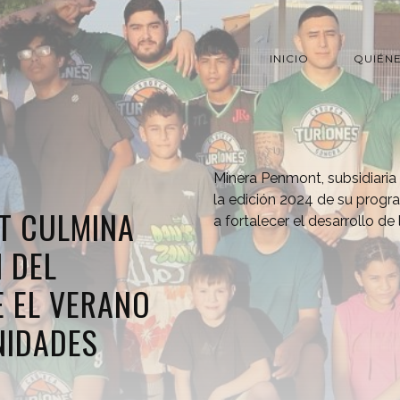
INICIO
QUIÉN
Minera Penmont, subsidiaria 
la edición 2024 de su progra
T CULMINA
a fortalecer el desarrollo d
N DEL
 EL VERANO
NIDADES