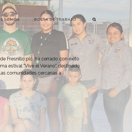
ES SOMOS
BOLSA DE TRABAJO
de Fresnillo plc, ha cerrado con éxito
ma estival "Vive el Verano", destinado
e las comunidades cercanas a