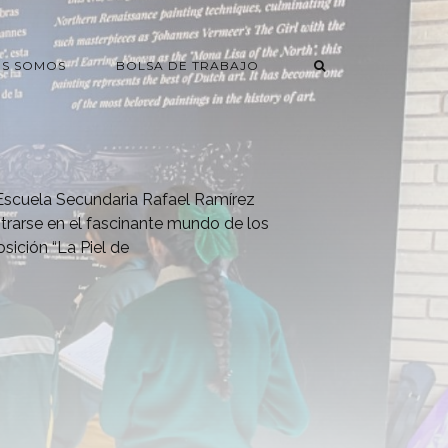
ES SOMOS
BOLSA DE TRABAJO
Escuela Secundaria Rafael Ramírez
trarse en el fascinante mundo de los
sición “La Piel de