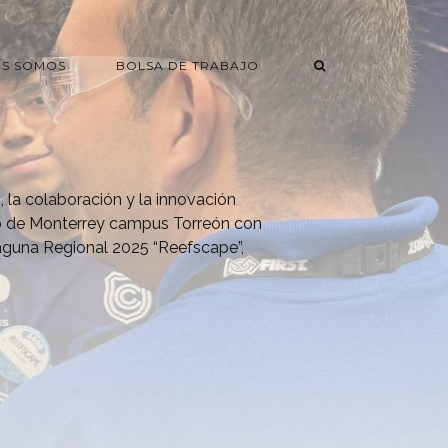
ES SOMOS
BOLSA DE TRABAJO
 la colaboración y la innovación
o de Monterrey campus Torreón con
aguna Regional 2025 “Reefscape”,