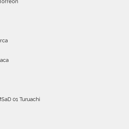
Torreón
rca
xaca
SaD 01 Turuachi