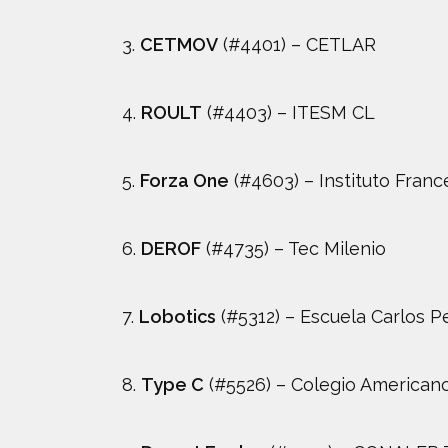
3.
CETMOV
(#4401) – CETLAR
4.
ROULT
(#4403) – ITESM CL
5.
Forza One
(#4603) – Instituto Franc
6.
DEROF
(#4735) – Tec Milenio
7.
Lobotics
(#5312) – Escuela Carlos P
8.
Type C
(#5526) – Colegio American