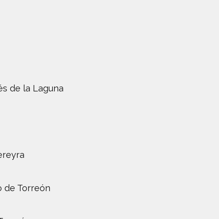
és de la Laguna
ereyra
o de Torreón