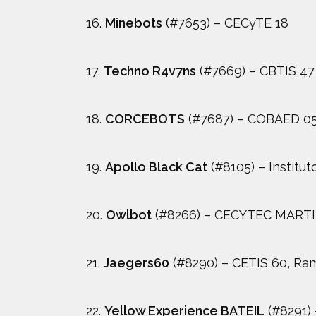
16.
Minebots
(#7653) – CECyTE 18
17.
Techno R4v7ns
(#7669) – CBTIS 47
18.
CORCEBOTS
(#7687) – COBAED 05
19.
Apollo Black Cat
(#8105) – Institu
20.
Owlbot
(#8266) – CECYTEC MARTI
21.
Jaegers60
(#8290) – CETIS 60, Ra
22.
Yellow Experience BATEIL
(#8291) 