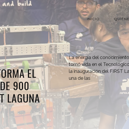
INICIO
QUIÉN
La energía del conocimiento,
tomó vida en el Tecnológic
FORMA EL
la inauguración del FIRST L
una de las
DE 900
ST LAGUNA