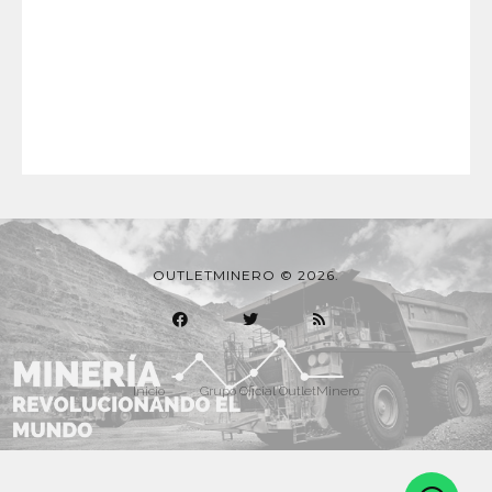
OUTLETMINERO © 2026.
Inicio
Grupo Oficial OutletMinero