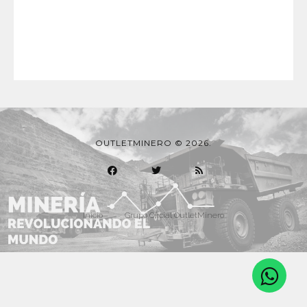
OUTLETMINERO © 2026.
Inicio
Grupo Oficial OutletMinero