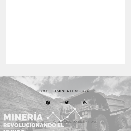
OUTLETMINERO © 2026.
Inicio
Grupo Oficial OutletMinero