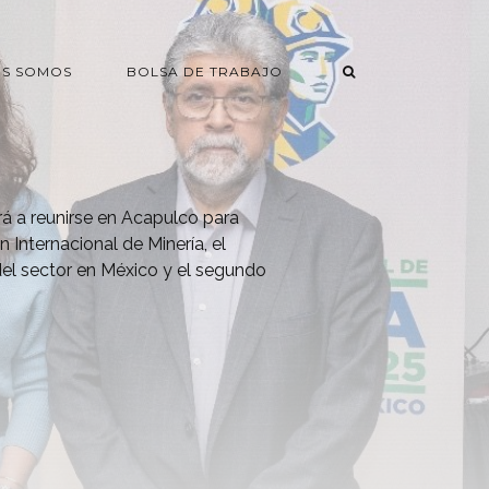
ES SOMOS
BOLSA DE TRABAJO
á a reunirse en Acapulco para
 Internacional de Minería, el
el sector en México y el segundo