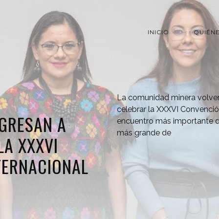
INICIO
QUIÉN
La comunidad minera volver
celebrar la XXXVI Convención
GRESAN A
encuentro más importante d
más grande de
A XXXVI
TERNACIONAL