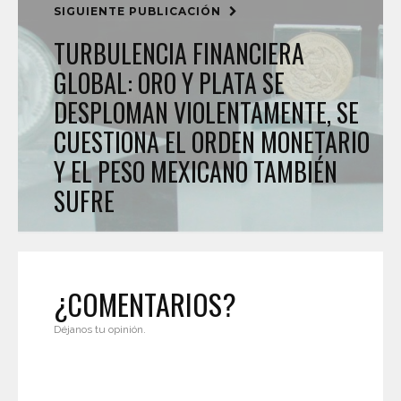
SIGUIENTE PUBLICACIÓN
TURBULENCIA FINANCIERA
GLOBAL: ORO Y PLATA SE
DESPLOMAN VIOLENTAMENTE, SE
CUESTIONA EL ORDEN MONETARIO
Y EL PESO MEXICANO TAMBIÉN
SUFRE
¿COMENTARIOS?
Déjanos tu opinión.