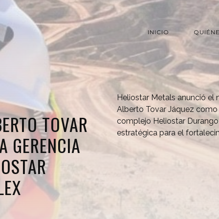
INICIO
QUIÉN
Heliostar Metals anunció el
Alberto Tovar Jáquez como 
BERTO TOVAR
complejo Heliostar Durango
estratégica para el fortaleci
A GERENCIA
IOSTAR
LEX