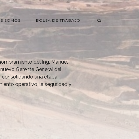
ES SOMOS
BOLSA DE TRABAJO
 nombramiento del Ing. Manuel
nuevo Gerente General del
, consolidando una etapa
miento operativo, la seguridad y