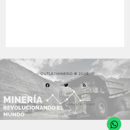
OUTLETMINERO © 2026.
Inicio
Grupo Oficial OutletMinero