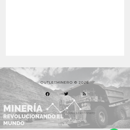
OUTLETMINERO © 2026.
Inicio
Grupo Oficial OutletMinero