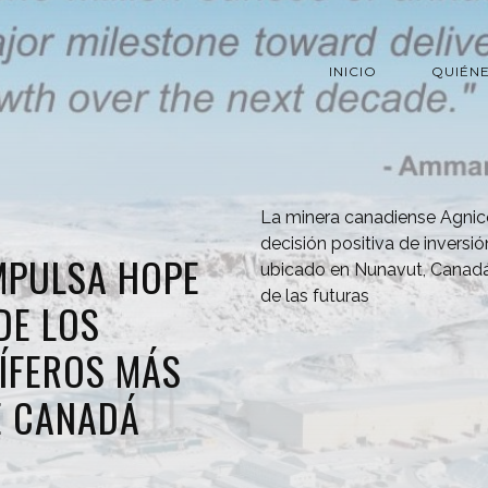
INICIO
QUIÉN
La minera canadiense Agnic
decisión positiva de inversi
MPULSA HOPE
ubicado en Nunavut, Canadá,
de las futuras
DE LOS
ÍFEROS MÁS
E CANADÁ