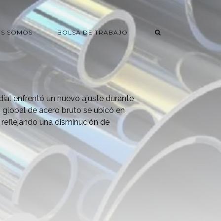
ES SOMOS
BOLSA DE TRABAJO
dial enfrentó un nuevo ajuste durante
 global de acero bruto se ubicó en
 reflejando una disminución de