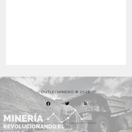
OUTLETMINERO © 2026.
Inicio
Grupo Oficial OutletMinero