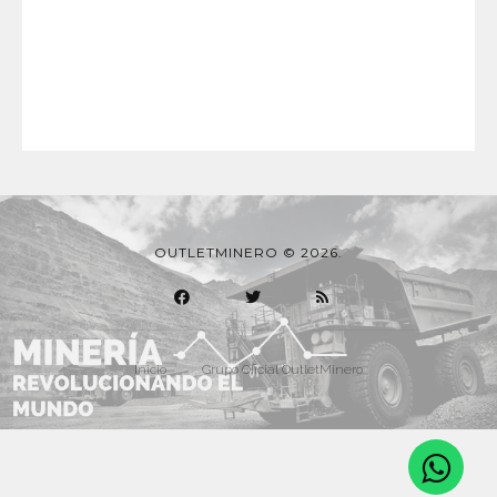
OUTLETMINERO © 2026.
Inicio
Grupo Oficial OutletMinero