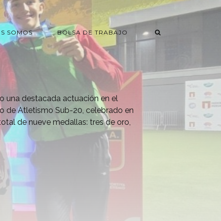
ES SOMOS
BOLSA DE TRABAJO
o una destacada actuación en el
 de Atletismo Sub-20, celebrado en
total de nueve medallas: tres de oro,