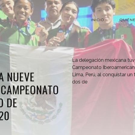
INICIO
QUIÉN
La delegación mexicana tuv
Campeonato Iberoamericano
A NUEVE
Lima, Perú, al conquistar un 
dos de
L CAMPEONATO
O DE
20