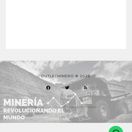
OUTLETMINERO © 2026.
Inicio
Grupo Oficial OutletMinero