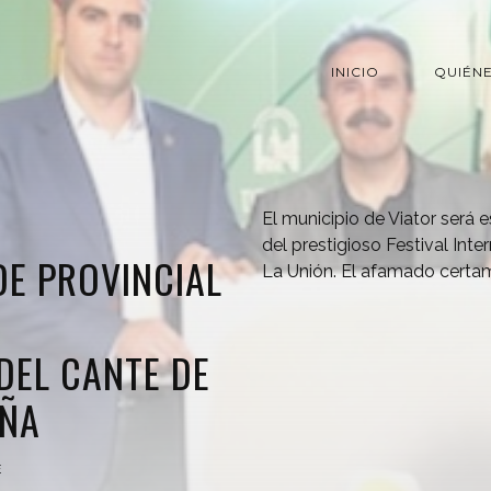
INICIO
QUIÉN
El municipio de Viator será e
del prestigioso Festival Int
DE PROVINCIAL
La Unión. El afamado certa
DEL CANTE DE
AÑA
E