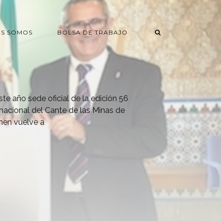
ES SOMOS
BOLSA DE TRABAJO
ste año sede oficial de la edición 56
ernacional del Cante de las Minas de
men vuelve a