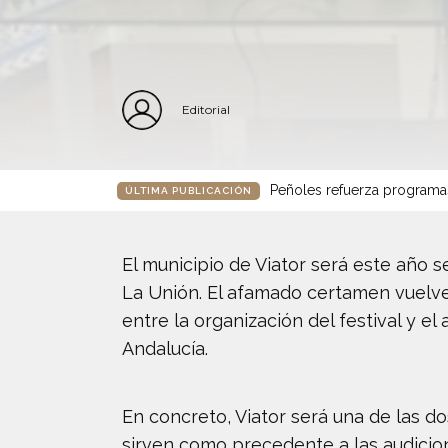
Editorial
Peñoles refuerza programa
ÚLTIMA PUBLICACIÓN
El municipio de Viator será este año se
La Unión. El afamado certamen vuelve 
entre la organización del festival y e
Andalucía.
En concreto, Viator será una de las d
sirven como precedente a las audicione