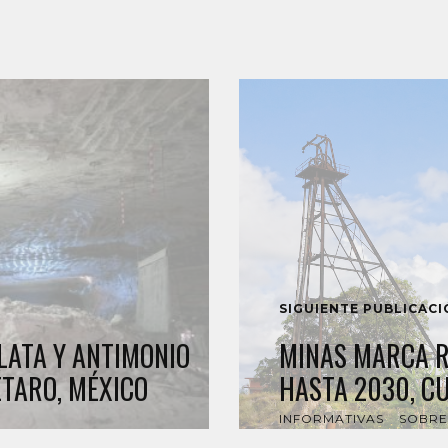
SIGUIENTE PUBLICAC
LATA Y ANTIMONIO
MINAS MARCA R
ÉTARO, MÉXICO
HASTA 2030, C
INFORMATIVAS
SOBRE