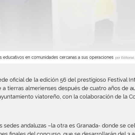
s educativos en comunidades cercanas a sus operaciones
por Editorial
de oficial de la edición 56 del prestigioso Festival I
a tierras almerienses después de cuatro años de aus
l ayuntamiento viatoreño, con la colaboración de la C
os sedes andaluzas –la otra es Granada- donde se ce
s finales del concurso, que se desarrollarán del 3 a