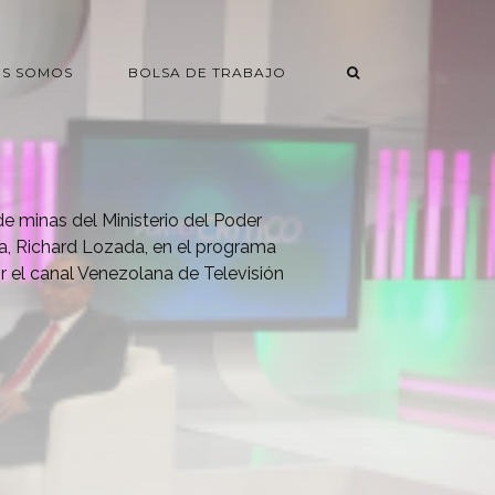
ES SOMOS
BOLSA DE TRABAJO
de minas del Ministerio del Poder
ía, Richard Lozada, en el programa
or el canal Venezolana de Televisión