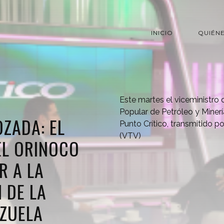
INICIO
QUIÉN
Este martes el viceministro 
Popular de Petróleo y Miner
OZADA: EL
Punto Crítico, transmitido p
(VTV)
EL ORINOCO
R A LA
 DE LA
EZUELA