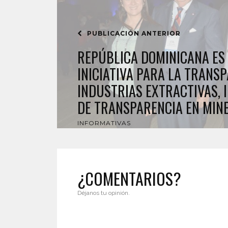
PUBLICACIÓN ANTERIOR
REPÚBLICA DOMINICANA ES 
INICIATIVA PARA LA TRANS
INDUSTRIAS EXTRACTIVAS, 
DE TRANSPARENCIA EN MIN
INFORMATIVAS
¿COMENTARIOS?
Déjanos tu opinión.