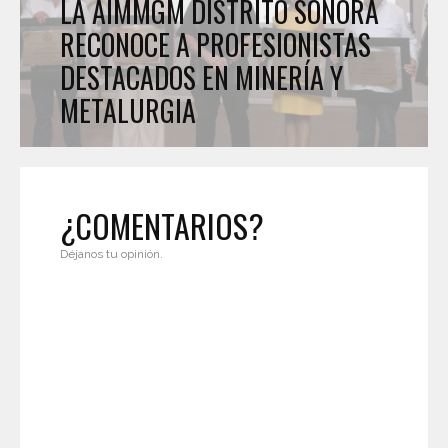
LA AIMMGM DISTRITO SONORA
RECONOCE A PROFESIONISTAS
DESTACADOS EN MINERÍA Y
METALURGIA
¿COMENTARIOS?
Déjanos tu opinión.