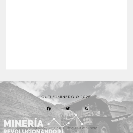
OUTLETMINERO © 2026.
Inicio
Grupo Oficial OutletMinero