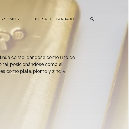
ES SOMOS
BOLSA DE TRABAJO
ntinúa consolidándose como uno de
cional, posicionándose como el
les como plata, plomo y zinc, y